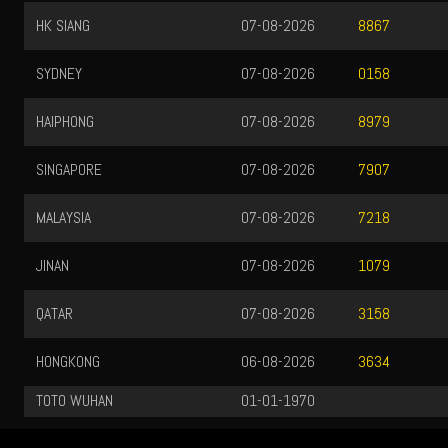
HK SIANG
07-08-2026
8867
SYDNEY
07-08-2026
0158
HAIPHONG
07-08-2026
8979
SINGAPORE
07-08-2026
7907
MALAYSIA
07-08-2026
7218
JINAN
07-08-2026
1079
QATAR
07-08-2026
3158
HONGKONG
06-08-2026
3634
TOTO WUHAN
01-01-1970