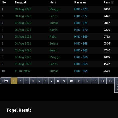
No
Tanggal
Hari
Pasaran
Result
1
09 Aug 2026
Minggu
HKD - 873
4008
2
08 Aug 2026
Sabtu
HKD - 872
2476
3
07 Aug 2026
Jumat
HKD - 871
8867
4
06 Aug 2026
Kamis
HKD - 870
9220
5
05 Aug 2026
Rabu
HKD - 869
0773
6
04 Aug 2026
Selasa
HKD - 868
0304
7
03 Aug 2026
Senin
HKD - 867
4740
8
02 Aug 2026
Minggu
HKD - 866
2085
9
01 Aug 2026
Sabtu
HKD - 865
1572
10
31 Jul 2026
Jumat
HKD - 864
5671
First
1
2
3
4
5
6
7
8
9
10
11
12
13
14
15
(
)
Togel Result