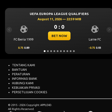
UEFA EUROPA LEAGUE QUALIFIERS
August 11, 2026 — 22:59 WIB
0 : 0
Previous
Ne
BET NOW
FC Iberia 1999
Larne FC
0.75
0.89
-0.75
0.93
TENTANG KAMI
BANTUAN
PERATURAN
INFORMASI BANK
HUBUNGI KAMI
KEBIJAKAN PRIVASI
PERSETUJUAN COOKIES
© 2015 - 2026 Copyright APPLE4D.
All Rights Reserved.