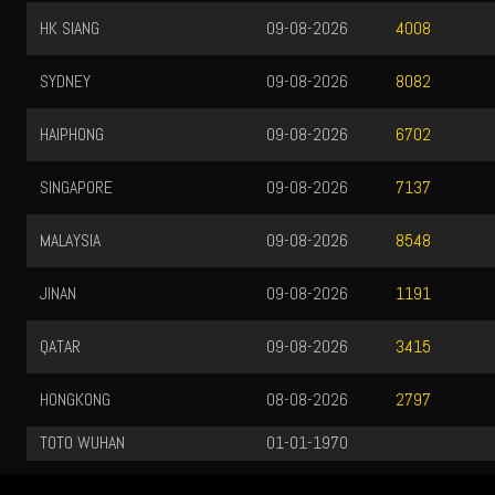
HK SIANG
09-08-2026
4008
SYDNEY
09-08-2026
8082
HAIPHONG
09-08-2026
6702
SINGAPORE
09-08-2026
7137
MALAYSIA
09-08-2026
8548
JINAN
09-08-2026
1191
QATAR
09-08-2026
3415
HONGKONG
08-08-2026
2797
TOTO WUHAN
01-01-1970