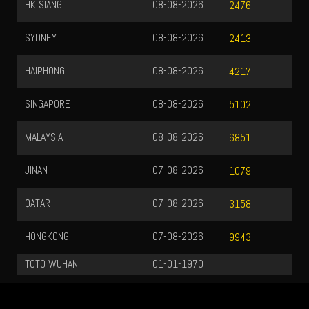
HK SIANG
08-08-2026
2476
SYDNEY
08-08-2026
2413
HAIPHONG
08-08-2026
4217
SINGAPORE
08-08-2026
5102
MALAYSIA
08-08-2026
6851
JINAN
07-08-2026
1079
QATAR
07-08-2026
3158
HONGKONG
07-08-2026
9943
TOTO WUHAN
01-01-1970