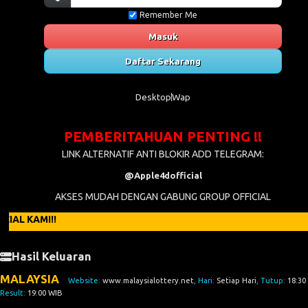
Remember Me
Masuk
Daftar Sekarang
Desktop
Wap
PEMBERITAHUAN PENTING !!
LINK ALTERNATIF ANTI BLOKIR ADD TELEGRAM:
@Apple4dofficial
AKSES MUDAH DENGAN GABUNG GROUP OFFICIAL
L KAMI!!
Hasil Keluaran
MALAYSIA
Website:
www.malaysialottery.net
, Hari:
Setiap Hari
, Tutup:
18:30
Result:
19:00 WIB