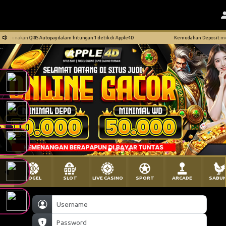
nakan QRIS Autopay dalam hitungan 1 detik di Apple4D
Kemudahan Deposit menggun
TOGEL
SLOT
LIVE CASINO
SPORT
ARCADE
SABU